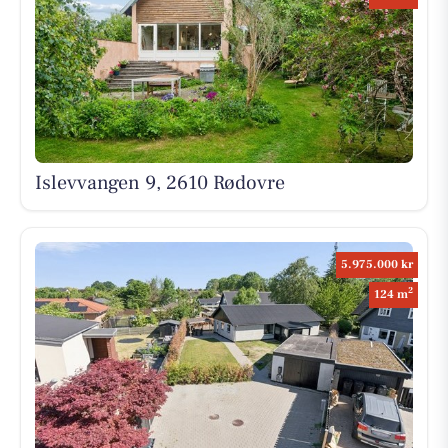
Islevvangen 9, 2610 Rødovre
5.975.000 kr
2
124 m