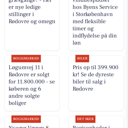
græsgange? - Her
vinduespudser
er nye ledige
hos Byens Service
stillinger i
i Storkøbenhavn
Rødovre og omegn
med fleksible
timer og
indflydelse på din
løn
BOLIGMARKED
BILER
Løgumvej 11 i
Pris op til 399.900
Rødovre er solgt
kr! Se de dyreste
for 11.800.000 - se
biler til salg i
køberen og 6
Rødovre
andre solgte
boliger
BOLIGMARKED
DET SKER
Nyager Vænge 8
Begivenheder i