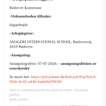
Rødovre Kommune
-Virksomheden tilbyder:
dagarbejde
-Arbejdsgiver:
AMAGERS INTERNATIONAL SCHOOL, Rødovrevej,
2610 Rødovre
-Ansøgning:
Ansøgningsfrist: 07-07-2026;
- ansøgningsfristen er
overskredet
Se mere her:
https://job.jobnet.dk/find-job/85a7b2c4-
05de-4c42-a446-bada9a29826f
Data er automatisk hentet fra eksterne kilder, herunder
JobNet.
Kilde: JobNet