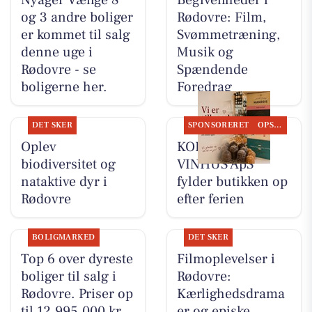
og 3 andre boliger
Rødovre: Film,
er kommet til salg
Svømmetræning,
denne uge i
Musik og
Rødovre - se
Spændende
boligerne her.
Foredrag
DET SKER
SPONSORERET
OPSLAGSTAVLEN
Oplev
KOKKENS
biodiversitet og
VINHUS ApS
nataktive dyr i
fylder butikken op
Rødovre
efter ferien
BOLIGMARKED
DET SKER
Top 6 over dyreste
Filmoplevelser i
boliger til salg i
Rødovre:
Rødovre. Priser op
Kærlighedsdrama
til 12.995.000 kr
er og episke