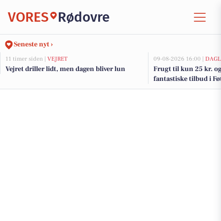
VORES
Rødovre
Seneste nyt ›
11 timer siden |
VEJRET
09-08-2026 16:00 |
DAGL
Vejret driller lidt, men dagen bliver lun
Frugt til kun 25 kr. og 
fantastiske tilbud i F