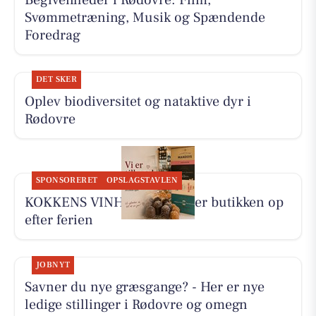
Begivenheder i Rødovre: Film,
Svømmetræning, Musik og Spændende
Foredrag
DET SKER
Oplev biodiversitet og nataktive dyr i
Rødovre
SPONSORERET
OPSLAGSTAVLEN
KOKKENS VINHUS ApS fylder butikken op
efter ferien
JOBNYT
Savner du nye græsgange? - Her er nye
ledige stillinger i Rødovre og omegn