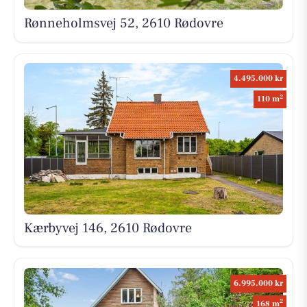
Rønneholmsvej 52, 2610 Rødovre
4.495.000 kr
2
110 m
Kærbyvej 146, 2610 Rødovre
6.995.000 kr
2
168 m