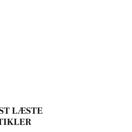
 musik C i gymnasiet (Upper Secondary)
ST LÆSTE
TIKLER