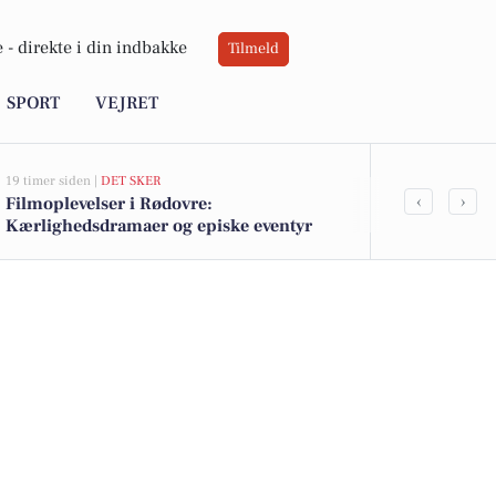
 -
direkte i din indbakke
Tilmeld
SPORT
VEJRET
19 timer siden |
DET SKER
23 timer siden |
‹
›
Filmoplevelser i Rødovre:
Sol, varme og
Kærlighedsdramaer og episke eventyr