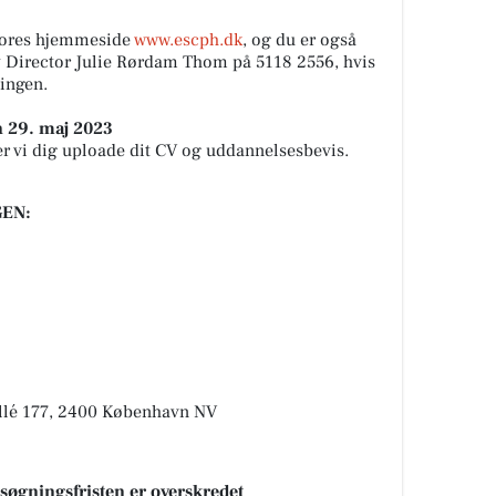
vores hjemmeside
www.escph.dk
, og du er også
 Director Julie Rørdam Thom på 5118 2556, hvis
lingen.
n 29. maj 2023
vi dig uploade dit CV og uddannelsesbevis.
EN:
lé 177, 2400 København NV
nsøgningsfristen er overskredet