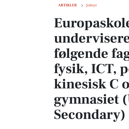
Europaskolen søger undervisere til tim
ARTIKLER
Jobnyt
Europaskol
undervisere 
følgende fa
fysik, ICT, p
kinesisk C 
gymnasiet 
Secondary)