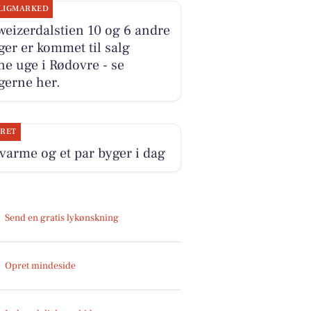
LIGMARKED
eizerdalstien 10 og 6 andre
ger er kommet til salg
e uge i Rødovre - se
gerne her.
JRET
 varme og et par byger i dag
Send en gratis lykønskning
Opret mindeside