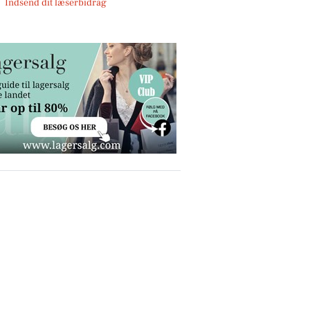
Indsend dit læserbidrag