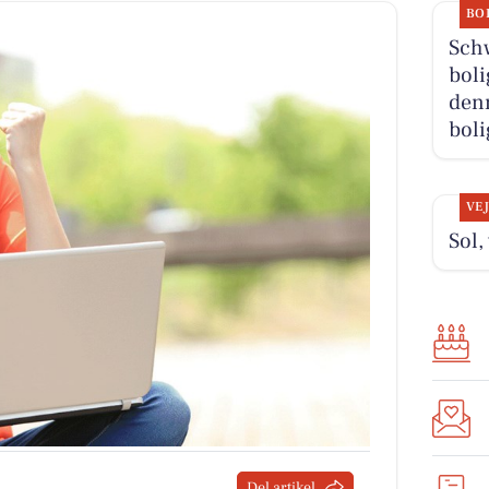
BO
Schw
boli
denn
boli
VE
Sol,
Del artikel