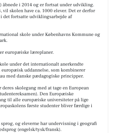
bnede i 2014 og er fortsat under udvikling.
, vil skolen have ca. 1000 elever. Det er derfor
i det fortsatte udviklingsarbejde af
nternational skole under Københavns Kommune og
ark.
er europæiske læreplaner.
kole under det internationalt anerkendte
n europæisk uddannelse, som kombinerer
veau med danske pædagogiske principper.
er deres skolegang med at tage en European
Studentereksamen). Den Europæiske
g til alle europæiske universiteter på lige
ropaskolens første studenter bliver færdige i
sprog, og eleverne har undervisning i geografi
edsprog (engelsk/tysk/fransk).