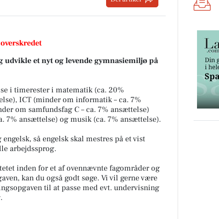
 overskredet
g udvikle et nyt og levende gymnasiemiljø på
ise i timerester i matematik (ca. 20%
telse), ICT (minder om informatik – ca. 7%
inder om samfundsfag C – ca. 7% ansættelse)
. 7% ansættelse) og musik (ca. 7% ansættelse).
engelsk, så engelsk skal mestres på et vist
lle arbejdssprog.
tetet inden for et af ovennævnte fagområder og
gaven, kan du også godt søge. Vi vil gerne være
ingsopgaven til at passe med evt. undervisning
.