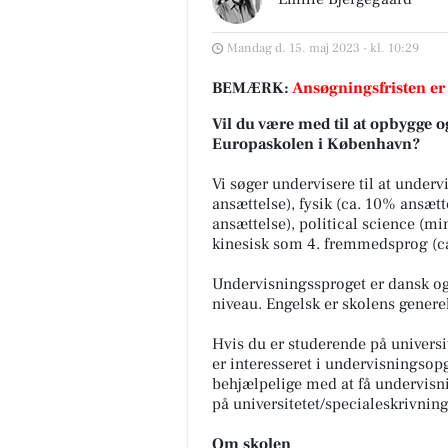
Mandag d. 15. maj 2023 - kl. 10:29
BEMÆRK:
Ansøgningsfristen er
Vil du være med til at opbygge o
Europaskolen i København?
Vi søger undervisere til at underv
ansættelse), fysik (ca. 10% ansæt
ansættelse), political science (m
kinesisk som 4. fremmedsprog (ca
Undervisningssproget er dansk og 
niveau. Engelsk er skolens genere
Hvis du er studerende på universi
er interesseret i undervisningsop
behjælpelige med at få undervisn
på universitetet/specialeskrivning
Om skolen