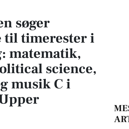
erester i følgende fag: matematik, fysik, ICT, political science, kinesisk C og
en søger
til timerester i
g: matematik,
olitical science,
og musik C i
(Upper
ME
AR