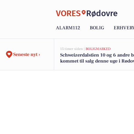
VORES
Rødovre
ALARM112
BOLIG
ERHVER
15 timer siden |
BOLIGMARKED
Seneste nyt ›
Schweizerdalstien 10 og 6 andre b
kommet til salg denne uge i Rødov
boligerne her.