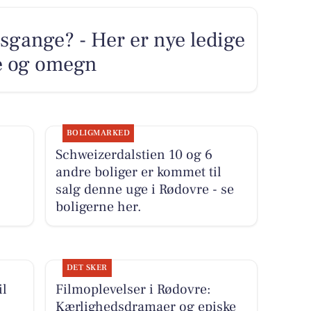
sgange? - Her er nye ledige
re og omegn
BOLIGMARKED
Schweizerdalstien 10 og 6
andre boliger er kommet til
salg denne uge i Rødovre - se
boligerne her.
DET SKER
il
Filmoplevelser i Rødovre:
Kærlighedsdramaer og episke