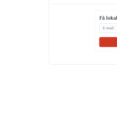
Få loka
Email