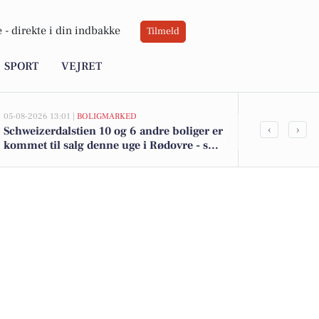
 -
direkte i din indbakke
Tilmeld
SPORT
VEJRET
05-08-2026 13:01 |
BOLIGMARKED
05-08-2026 13:01
‹
›
Schweizerdalstien 10 og 6 andre boliger er
Top 6 over dy
kommet til salg denne uge i Rødovre - se
Rødovre. Pri
boligerne her.