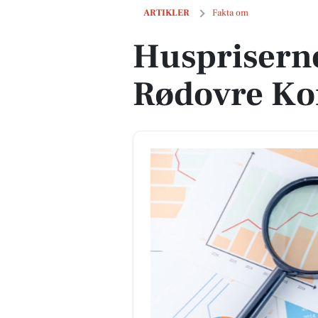
Huspriserne går ned i Rødovre Komm
ARTIKLER
Fakta om
Huspriserne
Rødovre K