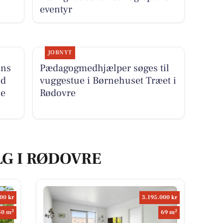
eventyr
JOBNYT
ens
Pædagogmedhjælper søges til
ed
vuggestue i Børnehuset Træet i
se
Rødovre
LG I RØDOVRE
00 kr
3.195.000 kr
2
2
50 m
69 m