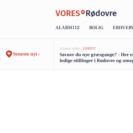
VORES
Rødovre
ALARM112
BOLIG
ERHVER
4 timer siden |
JOBNYT
Seneste nyt ›
Savner du nye græsgange? - Her e
ledige stillinger i Rødovre og om