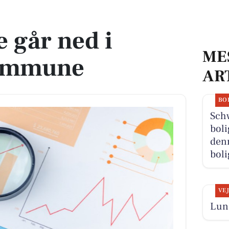
une
 går ned i
ME
ommune
AR
BO
Schw
boli
denn
boli
VE
Lun 