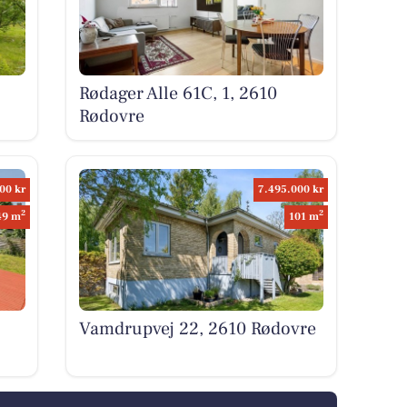
Rødager Alle 61C, 1, 2610
Rødovre
00 kr
7.495.000 kr
2
2
49 m
101 m
Vamdrupvej 22, 2610 Rødovre