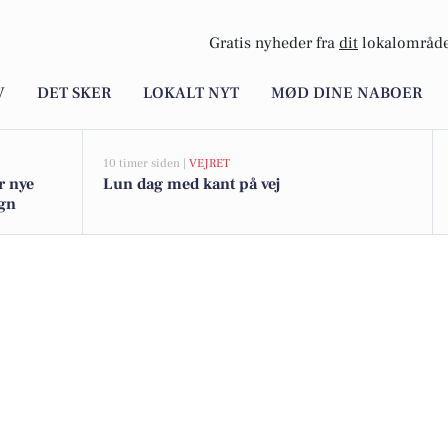
Gratis nyheder fra
dit
lokalområde
V
DET SKER
LOKALT NYT
MØD DINE NABOER
10 timer siden |
VEJRET
r nye
Lun dag med kant på vej
egn