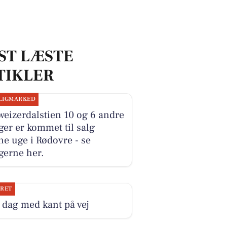
ST LÆSTE
TIKLER
LIGMARKED
eizerdalstien 10 og 6 andre
ger er kommet til salg
e uge i Rødovre - se
gerne her.
JRET
dag med kant på vej