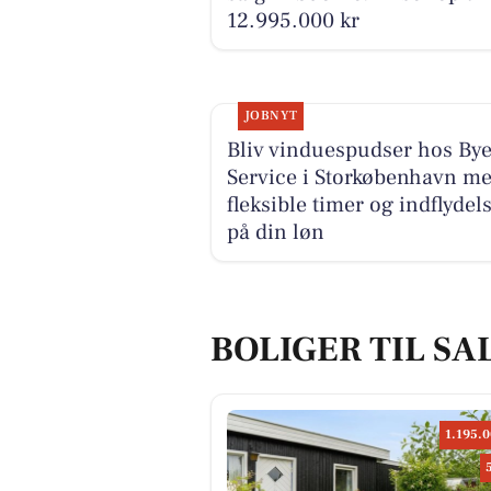
12.995.000 kr
JOBNYT
Bliv vinduespudser hos By
Service i Storkøbenhavn m
fleksible timer og indflydel
på din løn
BOLIGER TIL SA
1.195.0