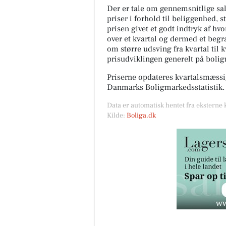
Der er tale om gennemsnitlige salg
priser i forhold til beliggenhed, s
prisen givet et godt indtryk af hv
over et kvartal og dermed et begræ
om større udsving fra kvartal til 
prisudviklingen generelt på boli
Priserne opdateres kvartalsmæssig
Danmarks Boligmarkedsstatistik.
Data er automatisk hentet fra eksterne 
Kilde:
Boliga.dk