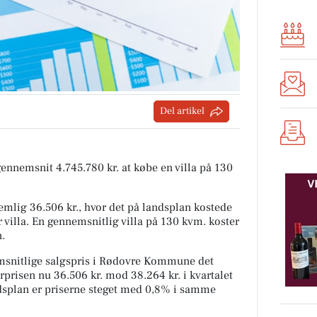
Del artikel
 gennemsnit 4.745.780 kr. at købe en villa på 130
mlig 36.506 kr., hvor det på landsplan kostede
 villa. En gennemsnitlig villa på 130 kvm. koster
n.
snitlige salgspris i Rødovre Kommune det
rprisen nu 36.506 kr. mod 38.264 kr. i kvartalet
andsplan er priserne steget med 0,8% i samme