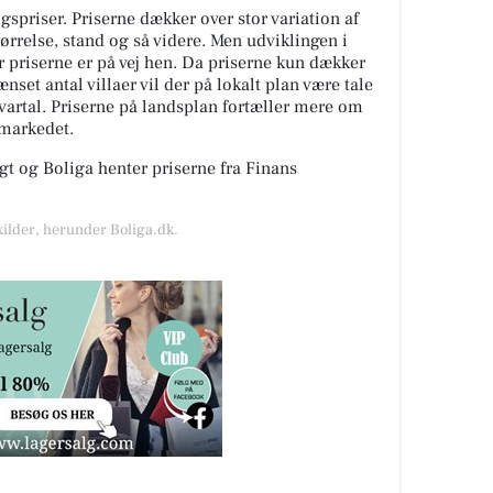
spriser. Priserne dækker over stor variation af
tørrelse, stand og så videre. Men udviklingen i
or priserne er på vej hen. Da priserne kun dækker
nset antal villaer vil der på lokalt plan være tale
kvartal. Priserne på landsplan fortæller mere om
gmarkedet.
t og Boliga henter priserne fra Finans
kilder, herunder Boliga.dk.