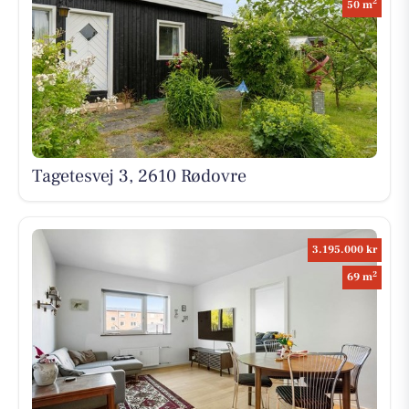
2
50 m
Tagetesvej 3, 2610 Rødovre
3.195.000 kr
2
69 m