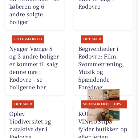
køberen og 6
Rødovre
andre solgte
boliger
BOLIGMARKED
DET SKER
Nyager Vænge 8
Begivenheder i
og 3 andre boliger
Rødovre: Film,
er kommet til salg
Svømmetræning,
denne uge i
Musik og
Rødovre - se
Spændende
boligerne her.
Foredrag
DET SKER
SPONSORERET
OPSLAGSTAVLEN
Oplev
KOKKENS
biodiversitet og
VINHUS ApS
nataktive dyr i
fylder butikken op
Rødovre
efter ferien