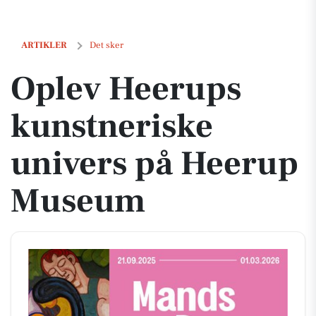
Oplev Heerups kunstneriske univers på Heerup Museum
ARTIKLER
Det sker
Oplev Heerups
kunstneriske
univers på Heerup
Museum