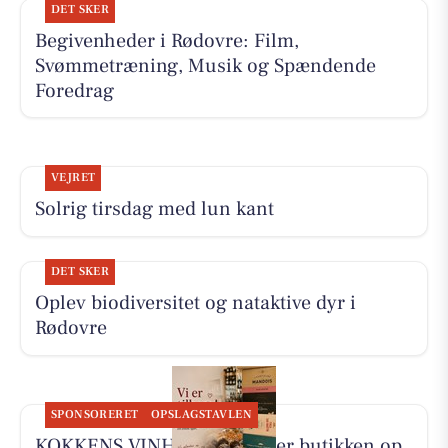
DET SKER
Begivenheder i Rødovre: Film,
Svømmetræning, Musik og Spændende
Foredrag
VEJRET
Solrig tirsdag med lun kant
DET SKER
Oplev biodiversitet og nataktive dyr i
Rødovre
SPONSORERET
OPSLAGSTAVLEN
KOKKENS VINHUS ApS fylder butikken op