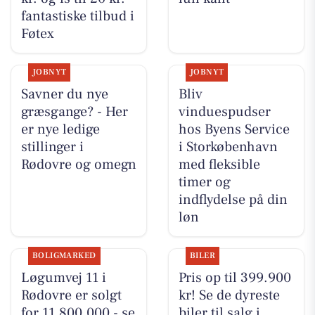
fantastiske tilbud i
Føtex
JOBNYT
JOBNYT
Savner du nye
Bliv
græsgange? - Her
vinduespudser
er nye ledige
hos Byens Service
stillinger i
i Storkøbenhavn
Rødovre og omegn
med fleksible
timer og
indflydelse på din
løn
BOLIGMARKED
BILER
Løgumvej 11 i
Pris op til 399.900
Rødovre er solgt
kr! Se de dyreste
for 11.800.000 - se
biler til salg i