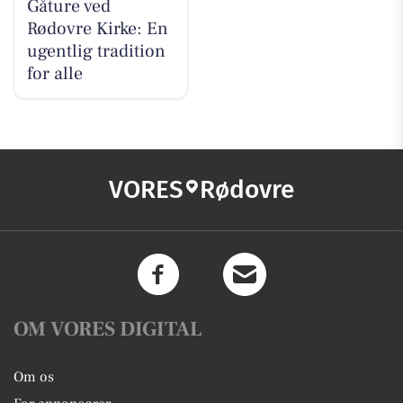
Gåture ved
Rødovre Kirke: En
ugentlig tradition
for alle
VORES
Rødovre
OM VORES DIGITAL
Om os