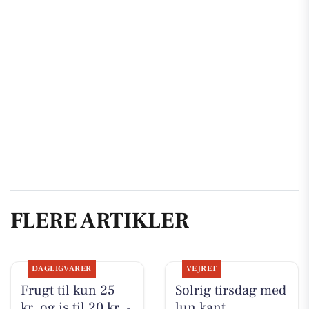
FLERE ARTIKLER
DAGLIGVARER
VEJRET
Frugt til kun 25
Solrig tirsdag med
kr. og is til 20 kr. -
lun kant