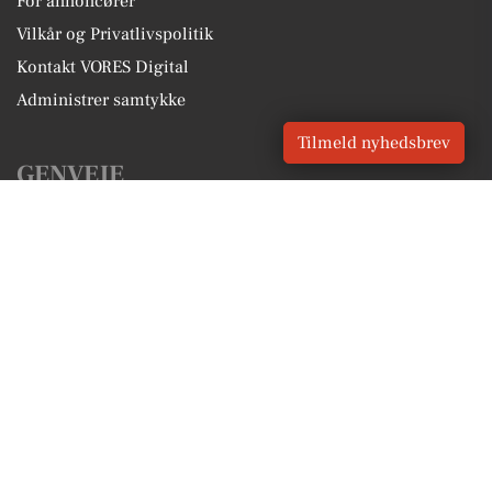
For annoncører
Vilkår og Privatlivspolitik
Kontakt VORES Digital
Administrer samtykke
Tilmeld nyhedsbrev
GENVEJE
Seneste nyt fra Rødovre
Vores lokale erhverv
Kalenderen for Rødovre
Fakta om Rødovre
Erhvervsartikler
Rødovre Kommune
Få en gratis salgsvurdering
Sponsoreret indhold