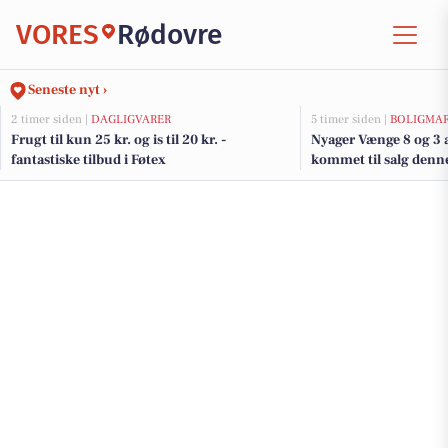
VORES
Rødovre
Seneste nyt ›
2 timer siden |
DAGLIGVARER
5 timer siden |
BOLIGMA
Frugt til kun 25 kr. og is til 20 kr. -
Nyager Vænge 8 og 3 a
fantastiske tilbud i Føtex
kommet til salg denne
boligerne her.