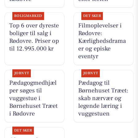
BOLIGMARKED
DET SKER
Top 6 over dyreste
Filmoplevelser i
boliger til salg i
Rødovre:
Rødovre. Priser op
Kærlighedsdrama
til 12.995.000 kr
er og episke
eventyr
JOBNYT
JOBNYT
Pædagogmedhjæl
Pædagog til
per søges til
Børnehuset Træet:
vuggestue i
skab nærvær og
Børnehuset Træet
legende læring i
i Rødovre
vuggestuen
DET SKER