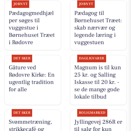
JOBNYT
JOBNYT
Pædagogmedhjæl
Pædagog til
per søges til
Børnehuset Træet:
vuggestue i
skab nærvær og
Børnehuset Træet
legende læring i
i Rødovre
vuggestuen
DET SKER
DAGLIGVARER
Gåture ved
Magnum is til kun
Rødovre Kirke: En
25 kr. og Salling
ugentlig tradition
Iskasse til 20 kr. -
for alle
se de mange gode
lokale tilbud
DET SKER
BOLIGMARKED
Svømmetræning,
Jyllingevej 286R er
strikkecafé og
til salg for kun