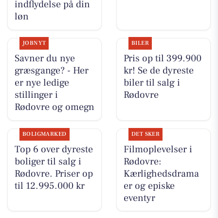
indflydelse på din
løn
JOBNYT
BILER
Savner du nye
Pris op til 399.900
græsgange? - Her
kr! Se de dyreste
er nye ledige
biler til salg i
stillinger i
Rødovre
Rødovre og omegn
BOLIGMARKED
DET SKER
Top 6 over dyreste
Filmoplevelser i
boliger til salg i
Rødovre:
Rødovre. Priser op
Kærlighedsdrama
til 12.995.000 kr
er og episke
eventyr