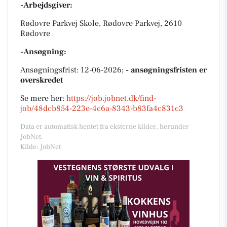
-Arbejdsgiver:
Rødovre Parkvej Skole, Rødovre Parkvej, 2610
Rødovre
-Ansøgning:
Ansøgningsfrist: 12-06-2026;
- ansøgningsfristen er
overskredet
Se mere her:
https://job.jobnet.dk/find-
job/48dcb854-223e-4c6a-8343-b83fa4c831c3
Data er automatisk hentet fra eksterne kilder, herunder
JobNet.
Kilde: JobNet