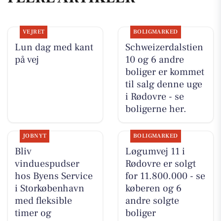
VEJRET
BOLIGMARKED
Lun dag med kant
Schweizerdalstien
på vej
10 og 6 andre
boliger er kommet
til salg denne uge
i Rødovre - se
boligerne her.
JOBNYT
BOLIGMARKED
Bliv
Løgumvej 11 i
vinduespudser
Rødovre er solgt
hos Byens Service
for 11.800.000 - se
i Storkøbenhavn
køberen og 6
med fleksible
andre solgte
timer og
boliger