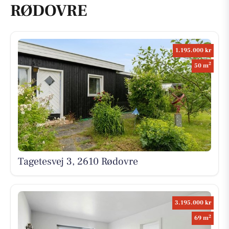
RØDOVRE
1.195.000 kr
2
50 m
Tagetesvej 3, 2610 Rødovre
3.195.000 kr
2
69 m