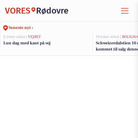
VORES
Rødovre
Seneste nyt ›
2 timer siden |
VEJRET
18 timer siden |
BOLIGM
Lun dag med kant på vej
Schweizerdalstien 10 
kommet til salg denne
boligerne her.