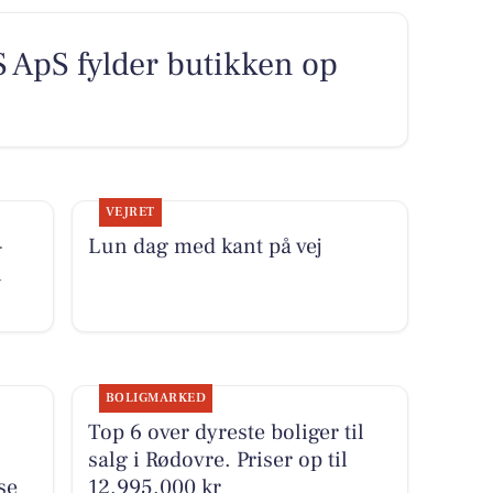
pS fylder butikken op
VEJRET
-
Lun dag med kant på vej
i
BOLIGMARKED
Top 6 over dyreste boliger til
salg i Rødovre. Priser op til
se
12.995.000 kr