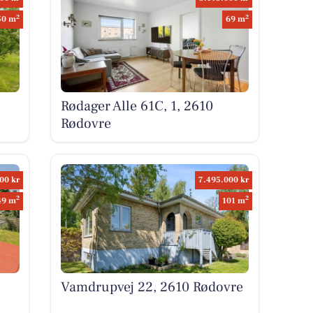
2
2
50 m
69 m
Rødager Alle 61C, 1, 2610
Rødovre
00 kr
7.495.000 kr
2
2
49 m
101 m
Vamdrupvej 22, 2610 Rødovre