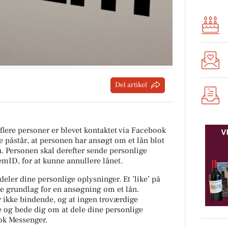
Del artikel
t flere personer er blevet kontaktet via Facebook
e påstår, at personen har ansøgt om et lån blot
ån. Personen skal derefter sende personlige
mID, for at kunne annullere lånet.
g deler dine personlige oplysninger. Et ’like’ på
e grundlag for en ansøgning om et lån.
 er ikke bindende, og at ingen troværdige
ve og bede dig om at dele dine personlige
ok Messenger.