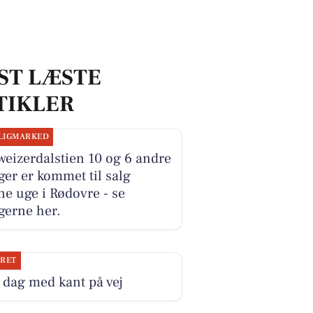
ST LÆSTE
TIKLER
LIGMARKED
eizerdalstien 10 og 6 andre
ger er kommet til salg
e uge i Rødovre - se
gerne her.
JRET
dag med kant på vej