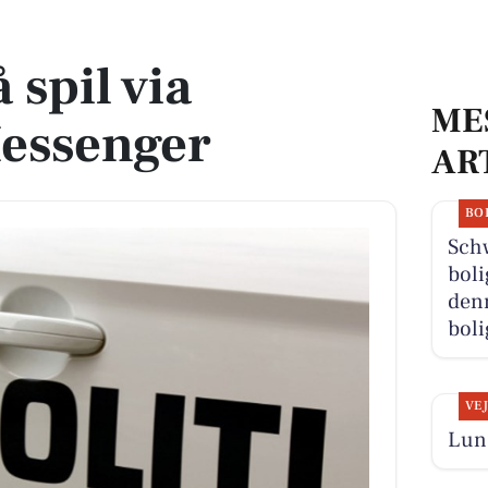
ger
 spil via
ME
essenger
AR
BO
Schw
boli
denn
boli
VE
Lun 