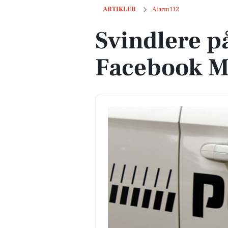
Svindlere på spil via Facebook Messen
ARTIKLER
Alarm112
Svindlere på
Facebook M