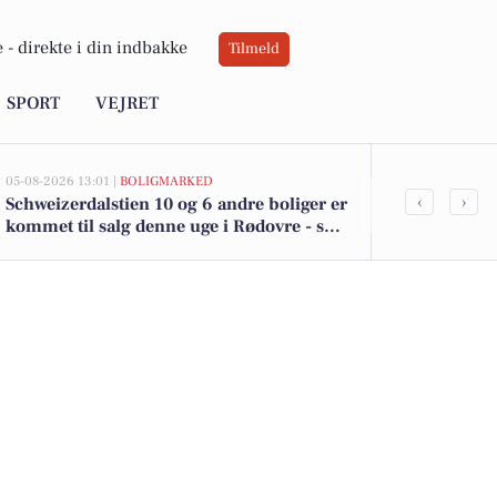
 -
direkte i din indbakke
Tilmeld
SPORT
VEJRET
05-08-2026 13:01 |
BOLIGMARKED
05-08-2026 13:01
‹
›
Schweizerdalstien 10 og 6 andre boliger er
Top 6 over dy
kommet til salg denne uge i Rødovre - se
Rødovre. Pri
boligerne her.