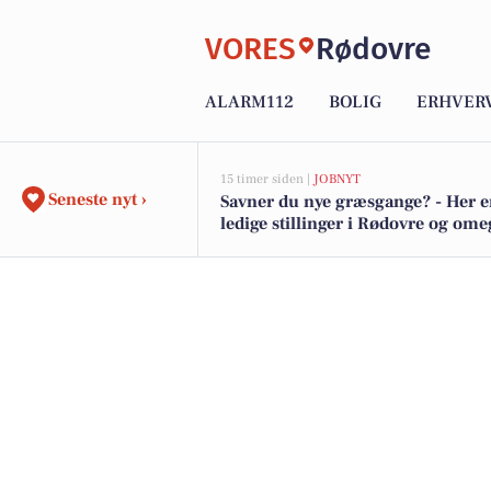
VORES
Rødovre
ALARM112
BOLIG
ERHVER
15 timer siden |
JOBNYT
Seneste nyt ›
Savner du nye græsgange? - Her e
ledige stillinger i Rødovre og om