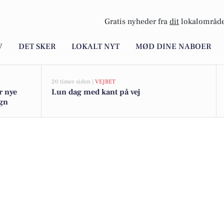
Gratis nyheder fra
dit
lokalområde
V
DET SKER
LOKALT NYT
MØD DINE NABOER
20 timer siden |
VEJRET
r nye
Lun dag med kant på vej
egn