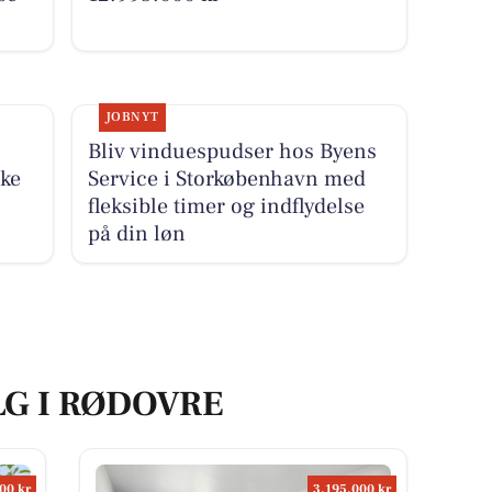
JOBNYT
Bliv vinduespudser hos Byens
ke
Service i Storkøbenhavn med
fleksible timer og indflydelse
på din løn
LG I RØDOVRE
00 kr
3.195.000 kr