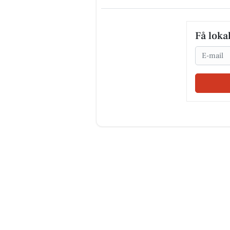
Få loka
Email