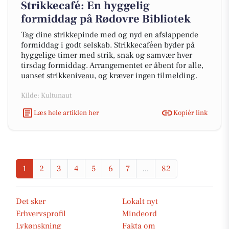
Strikkecafé: En hyggelig
formiddag på Rødovre Bibliotek
Tag dine strikkepinde med og nyd en afslappende
formiddag i godt selskab. Strikkecaféen byder på
hyggelige timer med strik, snak og samvær hver
tirsdag formiddag. Arrangementet er åbent for alle,
uanset strikkeniveau, og kræver ingen tilmelding.
Kilde: Kultunaut
Læs hele artiklen her
Kopiér link
1
2
3
4
5
6
7
...
82
Det sker
Lokalt nyt
Erhvervsprofil
Mindeord
Lykønskning
Fakta om