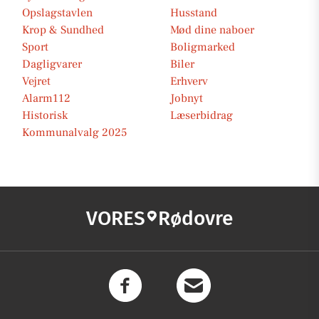
Opslagstavlen
Husstand
Krop & Sundhed
Mød dine naboer
Sport
Boligmarked
Dagligvarer
Biler
Vejret
Erhverv
Alarm112
Jobnyt
Historisk
Læserbidrag
Kommunalvalg 2025
VORES
Rødovre