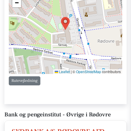
−
Leaflet
|
©
OpenStreetMap
contributors
Rutevejledning
Bank og pengeinstitut - Øvrige i Rødovre