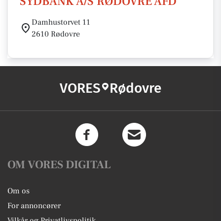
SYDBANK A/S RØDOVRE AFD
Damhustorvet 11
2610 Rødovre
VORES
Rødovre
OM VORES DIGITAL
Om os
For annoncører
Vilkår og Privatlivspolitik