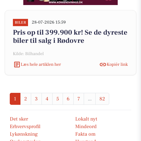
28-07-2026 15:59
BILER
Pris op til 399.900 kr! Se de dyreste
biler til salg i Rødovre
Kilde: Bilhandel
Læs hele artiklen her
Kopiér link
1
2
3
4
5
6
7
...
82
Det sker
Lokalt nyt
Erhvervsprofil
Mindeord
Lykønskning
Fakta om