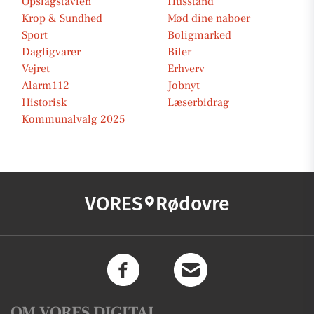
Opslagstavlen
Husstand
Krop & Sundhed
Mød dine naboer
Sport
Boligmarked
Dagligvarer
Biler
Vejret
Erhverv
Alarm112
Jobnyt
Historisk
Læserbidrag
Kommunalvalg 2025
VORES
Rødovre
OM VORES DIGITAL