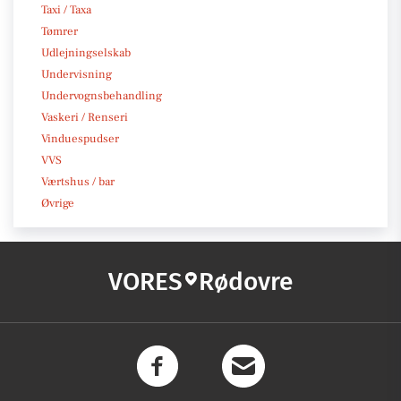
Taxi / Taxa
Tømrer
Udlejningselskab
Undervisning
Undervognsbehandling
Vaskeri / Renseri
Vinduespudser
VVS
Værtshus / bar
Øvrige
VORES
Rødovre