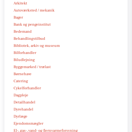
Arkitekt
Autoværksted / mekanik
Bager
Bank og pengeinstitut
Bedemand
Behandlingstilbud
Bibliotek, arkiv og museum
Bilforhandler
Biludlejning
Byggemarked / trælast
Børnehave
Catering
Cykelforhandler
Dagpleje
Detailhandel
Dyrehandel
Dyrlæge
Ejendomsmægler
El-, gas-, vand- og fjernvarmeforsyning