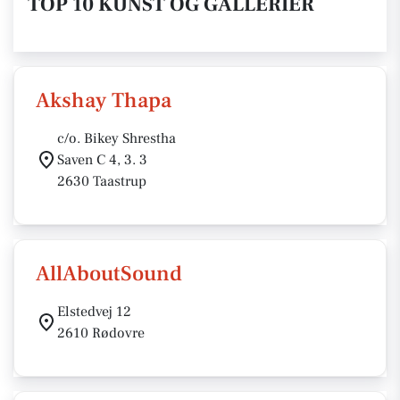
TOP 10 KUNST OG GALLERIER
Akshay Thapa
c/o. Bikey Shrestha
Saven C 4, 3. 3
2630 Taastrup
AllAboutSound
Elstedvej 12
2610 Rødovre