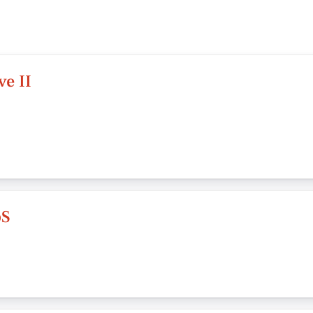
ve II
pS