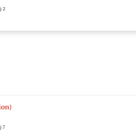
j 2
ion)
j 7